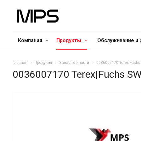
Компания
Продукты
Обслуживание и 
Главная
Продукты
Запасные части
0036007170 Terex|Fuch
0036007170 Terex|Fuchs S