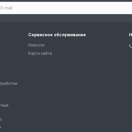
Сервисное обслуживание
Н
Новости
Карта сайта
еработки
тные
ц
я