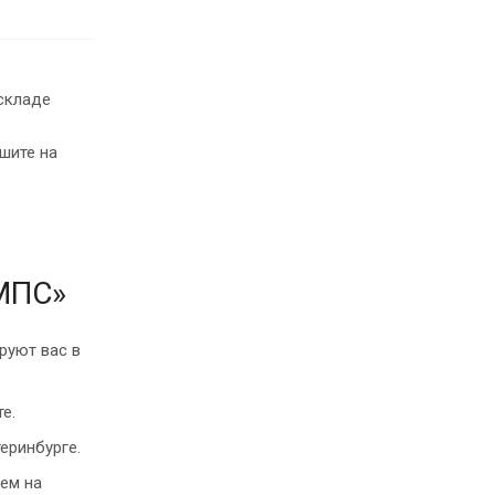
складе
шите на
«МПС»
руют вас в
е.
еринбурге.
ем на