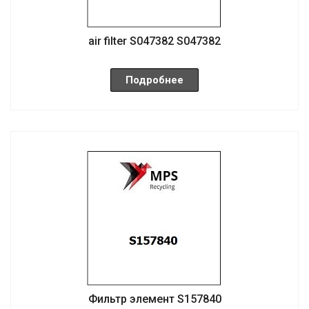
air filter S047382 S047382
Подробнее
Фильтр элемент S157840