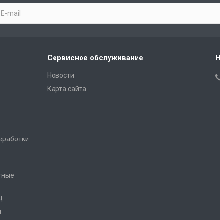
Сервисное обслуживание
Н
Новости
Карта сайта
еработки
тные
ц
я