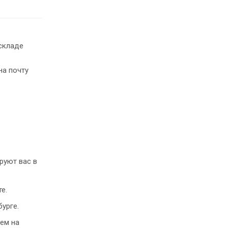
складе
на почту
руют вас в
е.
урге.
ем на