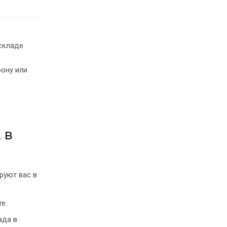
складе
ону или
 в
руют вас в
е.
ада в