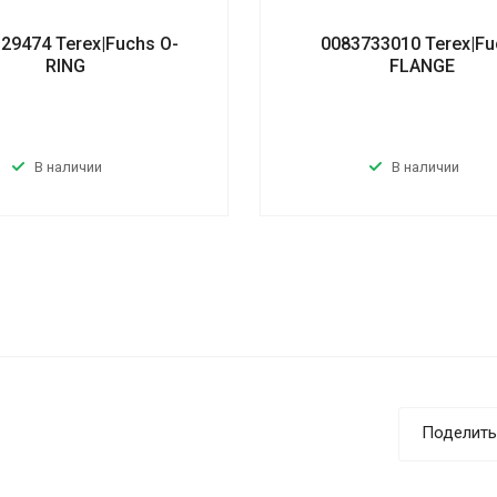
29474 Terex|Fuchs O-
0083733010 Terex|Fu
RING
FLANGE
В наличии
В наличии
Поделить