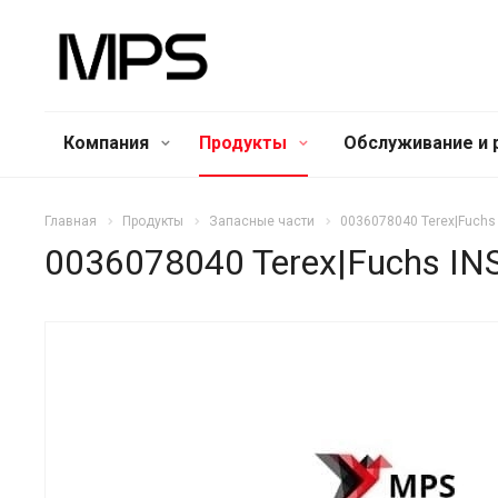
Компания
Продукты
Обслуживание и 
Главная
Продукты
Запасные части
0036078040 Terex|Fuchs
0036078040 Terex|Fuchs I