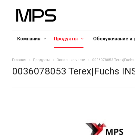
Компания
Продукты
Обслуживание и 
Главная
Продукты
Запасные части
0036078053 Terex|Fuchs
0036078053 Terex|Fuchs I