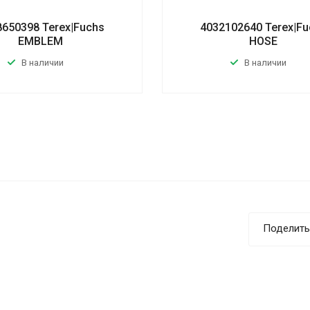
8650398 Terex|Fuchs
4032102640 Terex|Fu
EMBLEM
HOSE
В наличии
В наличии
Поделить