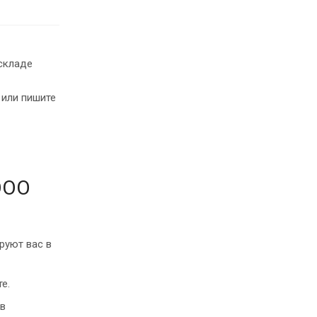
складе
 или пишите
ООО
руют вас в
е.
 в