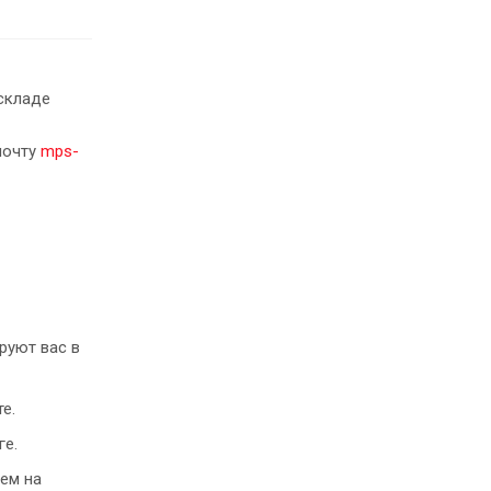
складе
почту
mps-
руют вас в
е.
ге.
ем на