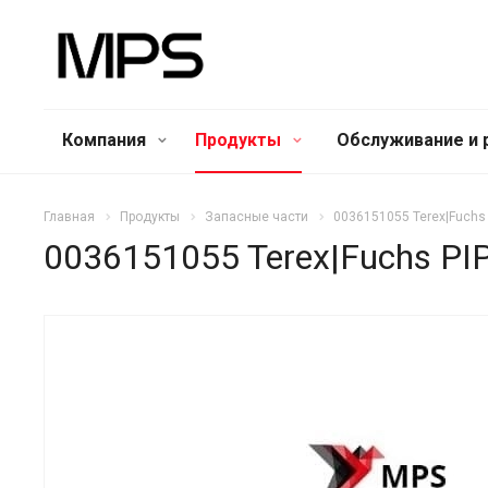
Компания
Продукты
Обслуживание и 
Главная
Продукты
Запасные части
0036151055 Terex|Fuchs
0036151055 Terex|Fuchs PI