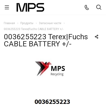
Главная
Продукты
Запасные части
0036255223 Terex|Fuchs CABLE BATTERY +/-
0036255223 Terex|Fuchs
CABLE BATTERY +/-