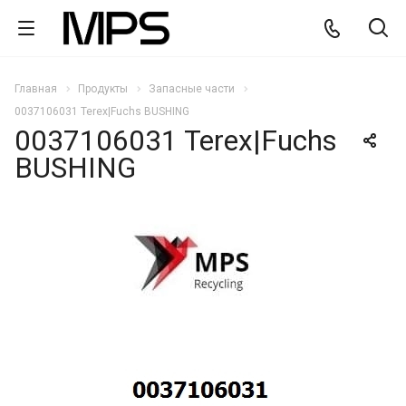
Главная
Продукты
Запасные части
0037106031 Terex|Fuchs BUSHING
0037106031 Terex|Fuchs
BUSHING