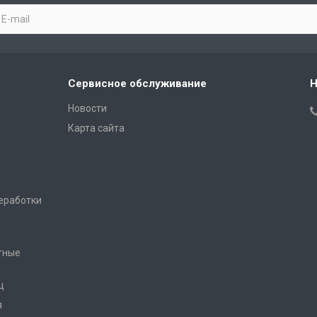
Сервисное обслуживание
Н
Новости
Карта сайта
еработки
тные
ц
я