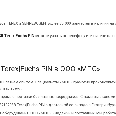
в TEREX и SENNEBOGEN. Более 30 000 запчастей в наличии на 
8 Terex|Fuchs PIN
можете узнать по телефону или пишите на п
Terex|Fuchs PIN в ООО «МПС»
10+ летнем опытом. Специалисты «МПС» грамотно проконсульти
я вас время.
прямые поставки без лишних посредников. С нами вы экономит
7122088 Terex|Fuchs PIN с доставкой со склада в Екатеринбург
ия оборудования. ООО «МПС» - надежный поставщик. Мы работа