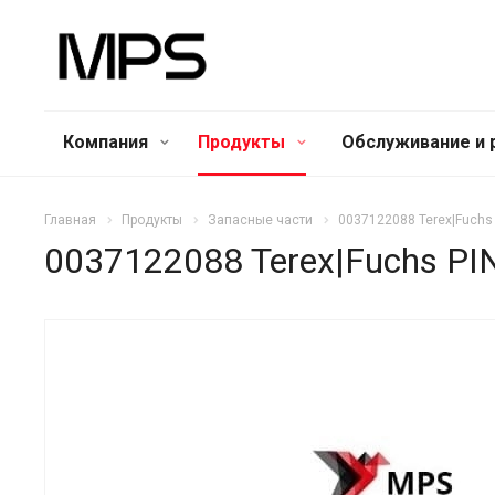
Компания
Продукты
Обслуживание и 
Главная
Продукты
Запасные части
0037122088 Terex|Fuchs
0037122088 Terex|Fuchs PI