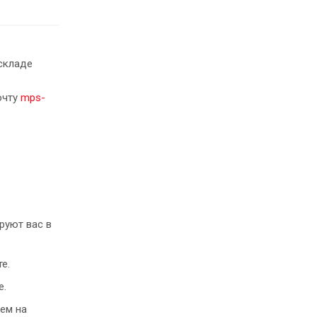
складе
очту
mps-
руют вас в
е.
е.
ем на