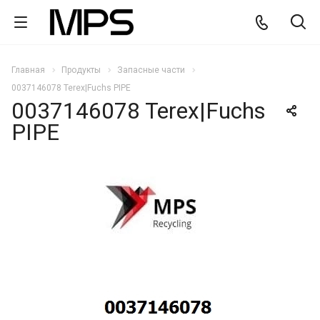
Главная
Продукты
Запасные части
0037146078 Terex|Fuchs PIPE
0037146078 Terex|Fuchs
PIPE