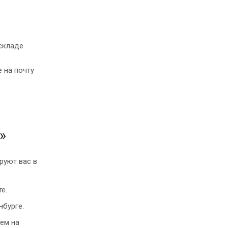
складе
 на почту
»
руют вас в
е.
нбурге.
ем на