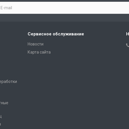
Сервисное обслуживание
Н
Новости
Карта сайта
еработки
тные
ц
я