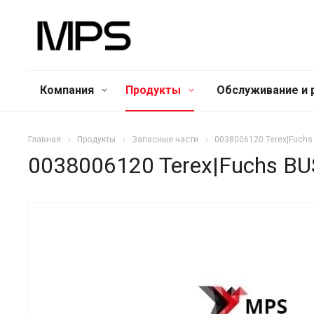
Компания
Продукты
Обслуживание и 
Главная
Продукты
Запасные части
0038006120 Terex|Fuchs
0038006120 Terex|Fuchs B