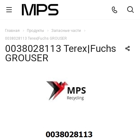
Главная
Продукты
Запасные части
0038028113 Terex|Fuchs GROUSER
0038028113 Terex|Fuchs
GROUSER