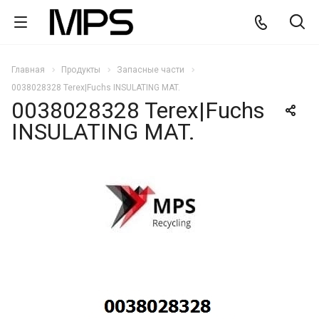
Главная
Продукты
Запасные части
0038028328 Terex|Fuchs INSULATING MAT.
0038028328 Terex|Fuchs
INSULATING MAT.