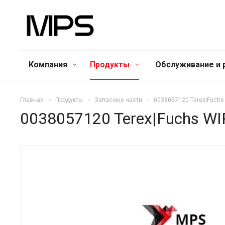
Компания
Продукты
Обслуживание и 
Главная
Продукты
Запасные части
0038057120 Terex|Fuch
0038057120 Terex|Fuchs W