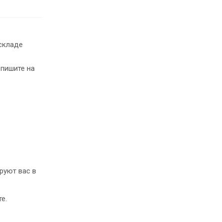
складе
 пишите на
руют вас в
е.