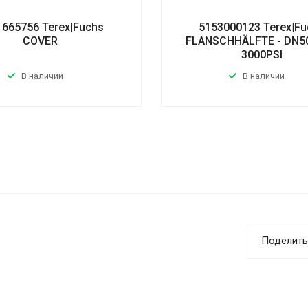
1665756 Terex|Fuchs
5153000123 Terex|Fu
COVER
FLANSCHHÄLFTE - DN50 
3000PSI
В наличии
В наличии
Поделить