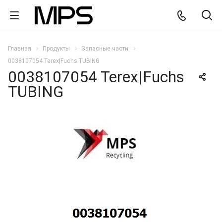
Главная
Продукты
Запасные части
0038107054 Terex|Fuchs TUBING
0038107054 Terex|Fuchs
TUBING