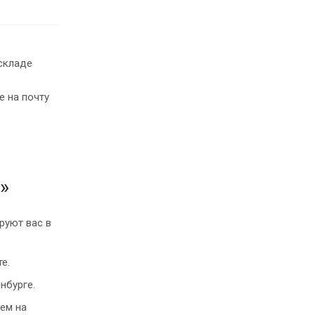
складе
е на почту
»
руют вас в
е.
нбурге.
ем на