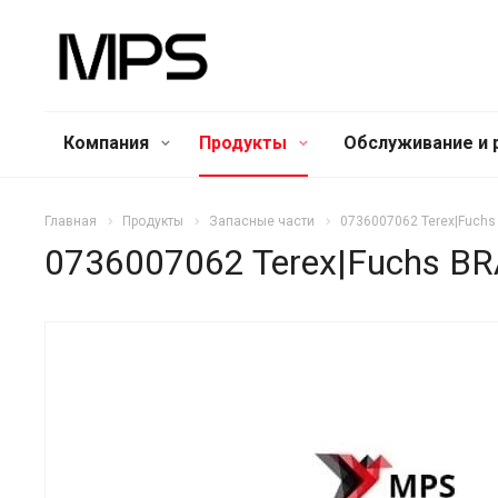
Компания
Продукты
Обслуживание и 
Главная
Продукты
Запасные части
0736007062 Terex|Fuch
0736007062 Terex|Fuchs B