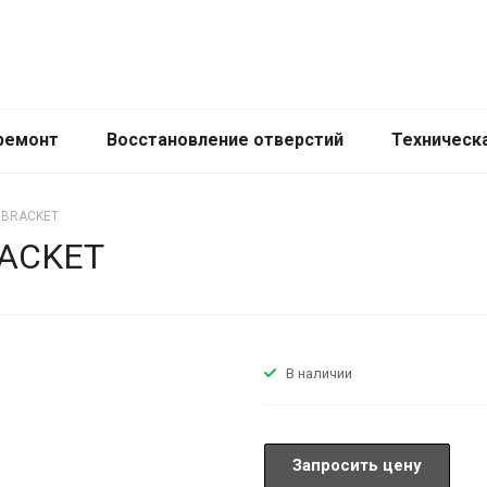
ремонт
Восстановление отверстий
Техническ
s BRACKET
RACKET
В наличии
Запросить цену