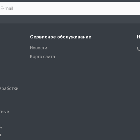
Сервисное обслуживание
Н
Новости
Карта сайта
еработки
тные
ц
я