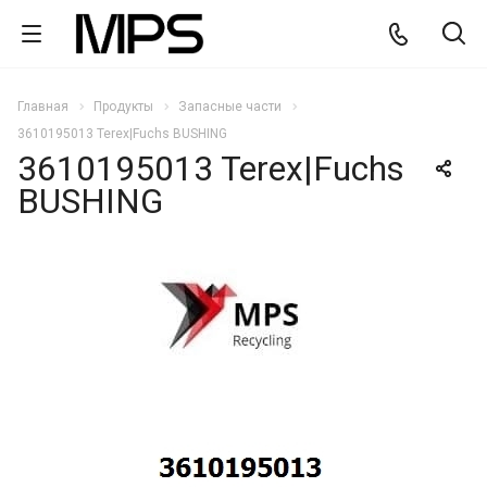
Главная
Продукты
Запасные части
3610195013 Terex|Fuchs BUSHING
3610195013 Terex|Fuchs
BUSHING