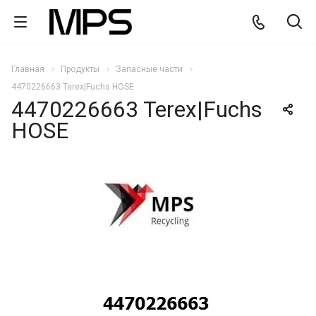
Главная
Продукты
Запасные части
4470226663 Terex|Fuchs HOSE
4470226663 Terex|Fuchs
HOSE