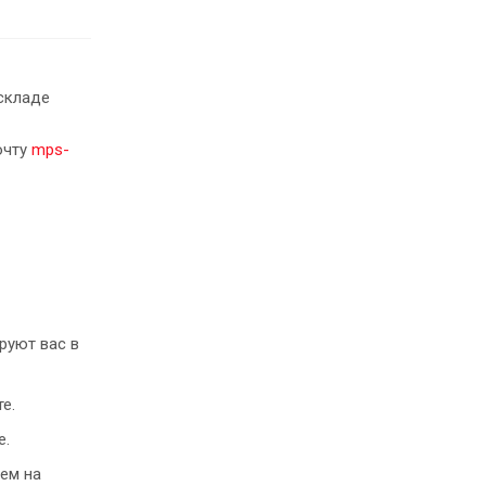
складе
очту
mps-
руют вас в
е.
е.
ем на