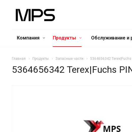
Компания
Продукты
Обслуживание и 
Главная
Продукты
Запасные части
5364656342 Terex|Fuchs
5364656342 Terex|Fuchs PI