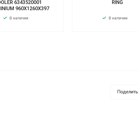
OLER 6343520001
RING
INIUM 960X1260X397
В наличии
В наличии
Поделить