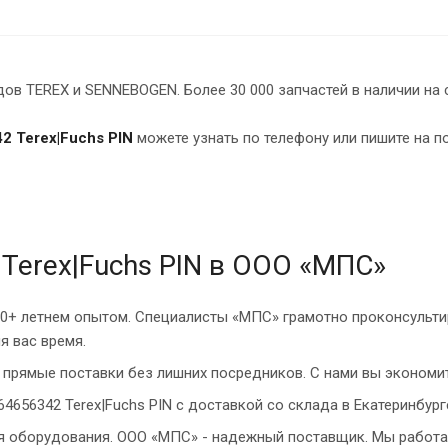
в TEREX и SENNEBOGEN. Более 30 000 запчастей в наличии на 
2 Terex|Fuchs PIN
можете узнать по телефону или пишите на п
Terex|Fuchs PIN в ООО «МПС»
10+ летнем опытом. Специалисты «МПС» грамотно проконсульти
я вас время.
прямые поставки без лишних посредников. С нами вы экономит
4656342 Terex|Fuchs PIN с доставкой со склада в Екатеринбург
ия оборудования. ООО «МПС» - надежный поставщик. Мы работа