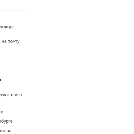
складе
 на почту
»
руют вас в
е.
бурге.
ем на