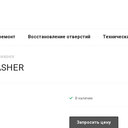
ремонт
Восстановление отверстий
Техническ
s WASHER
ASHER
В наличии
Запросить цену