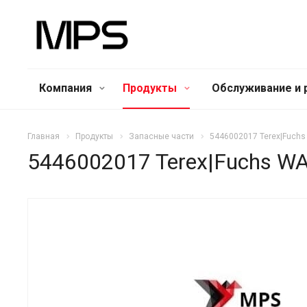
Компания
Продукты
Обслуживание и 
Главная
Продукты
Запасные части
5446002017 Terex|Fuch
5446002017 Terex|Fuchs W