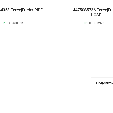
4353 Terex|Fuchs PIPE
4475085736 Terex|Fu
HOSE
В наличии
В наличии
Поделить