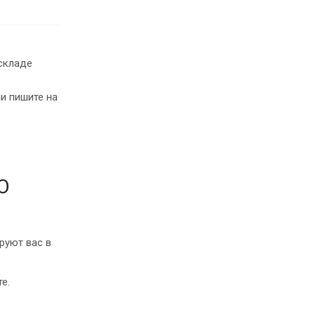
складе
и пишите на
О
руют вас в
е.