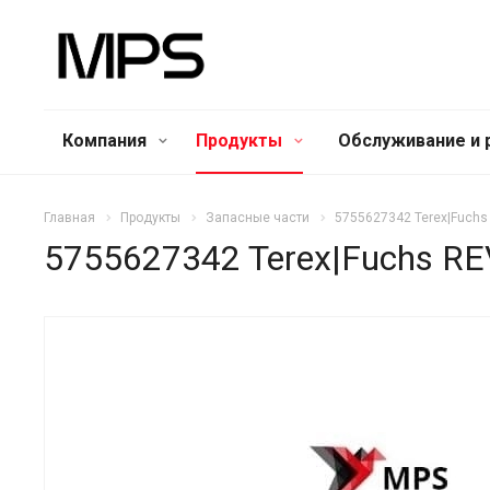
Компания
Продукты
Обслуживание и 
Главная
Продукты
Запасные части
5755627342 Terex|Fuch
5755627342 Terex|Fuchs 