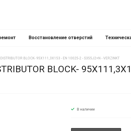
ремонт
Восстановление отверстий
Техническ
 DISTRIBUTOR BLOCK- 95X111,3X153 - EN 10025-2 - S355J2+N - VERZINKT
STRIBUTOR BLOCK- 95X111,3X15
В наличии