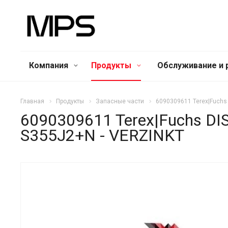
Компания
Продукты
Обслуживание и 
Главная
Продукты
Запасные части
6090309611 Terex|Fuchs
6090309611 Terex|Fuchs DI
S355J2+N - VERZINKT