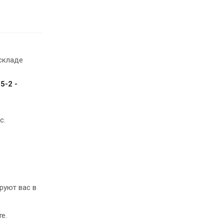
складе
5-2 -
с.
руют вас в
е.