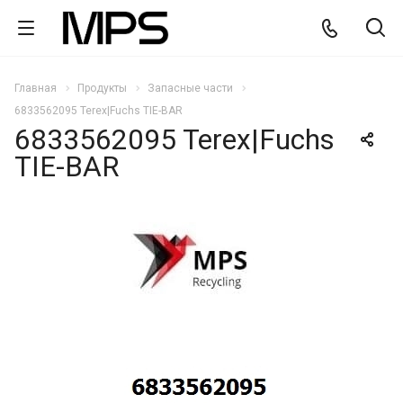
Главная
Продукты
Запасные части
6833562095 Terex|Fuchs TIE-BAR
6833562095 Terex|Fuchs
TIE-BAR