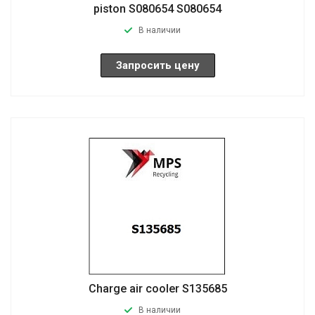
piston S080654 S080654
В наличии
Запросить цену
Charge air cooler S135685
В наличии