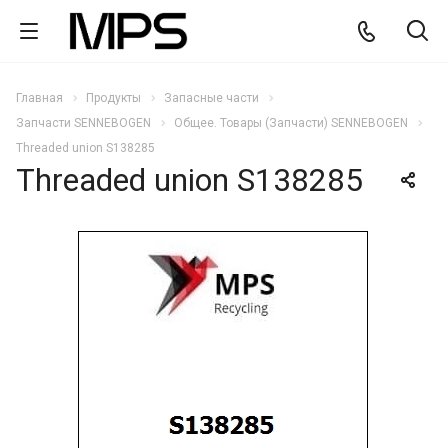
Главная
Продукты
Запасные части
Запчасти SENNEBOGEN
Общее. Товары (Запчасти) SENNEBOGEN
Threaded union S138285
Threaded union S138285