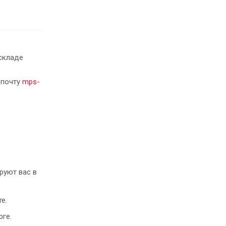
складе
 почту
mps-
руют вас в
е.
рге.