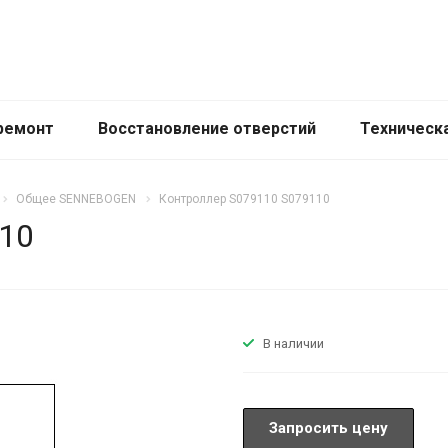
ремонт
Восстановление отверстий
Техническ
Общее SENNEBOGEN
Контроллер S079110 S079110
10
В наличии
Запросить цену