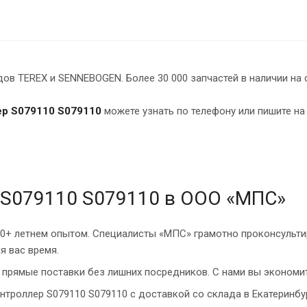
в TEREX и SENNEBOGEN. Более 30 000 запчастей в наличии на 
ер S079110 S079110
можете узнать по телефону или пишите на
 S079110 S079110 в ООО «МПС»
10+ летнем опытом. Специалисты «МПС» грамотно проконсульти
я вас время.
прямые поставки без лишних посредников. С нами вы экономит
нтроллер S079110 S079110 с доставкой со склада в Екатеринбу