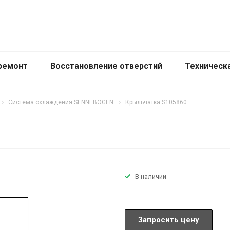
ремонт
Восстановление отверстий
Техническ
Система охлаждения SENNEBOGEN
Крыльчатка S105860
В наличии
Запросить цену