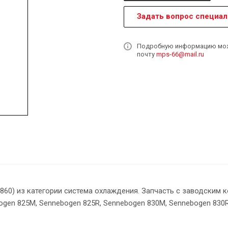
Задать вопрос специал
Подробную информацию может
почту
mps-66@mail.ru
60) из категории система охлаждения. Запчасть с заводским 
gen 825M, Sennebogen 825R, Sennebogen 830M, Sennebogen 830R