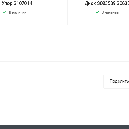
Упор S107014
Диск S083589 S083
В наличии
В наличии
Поделить