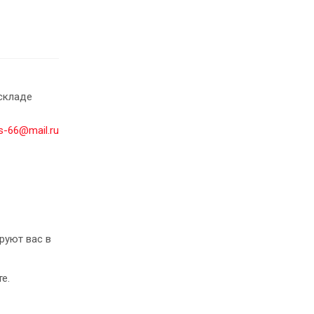
складе
-66@mail.ru
руют вас в
е.