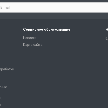
Сервисное обслуживание
Н
Новости
Карта сайта
еработки
тные
ц
я