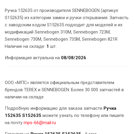
Ручка 152635 от производителя SENNEBOGEN (артикул
S152635) из категории замки и ручки открывания. Запчасть
с заводским кодом S152635 подходит для моделей и их
модификаций Sennebogen 310M, Sennebogen 723M,
Sennebogen 730M, Sennebogen 735M, Sennebogen 821R
Наличие на складе:
1
шт.
Информация актуальна на
08/08/2026
ООО «МПС» является официальным представителем
брендов TEREX и SENNEBOGEN. Более 30 000 запчастей в
наличии на складе
Подробную информацию для заказа запчасти
Ручка
152635 S152635
можете узнать по телефону или пишите
на почту
mps-66@mail.ru
Гарантия на
Ручка 152635 S152635
- 6 мес.